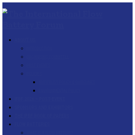
ABOUT US
INTRODUCTION
ORGANISING COMMITTEE
PAST EVENTS
POLICIES
ANTITRUST POLICY & GUIDELINES
ENVIRONMENTAL POLICY
IFBF 2026 – POST-EVENT
SPONSORS AND EXHIBITORS
THE IFBF BOOK OF PAPERS
FLOW BATTERIES
WHAT IS A FLOW BATTERY?